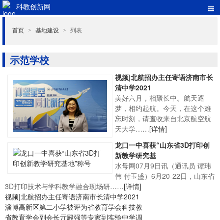
科教创新网
首页
基地建设
列表
>
>
示范学校
视频|北航招办主任寄语济南市长
清中学2021
美好六月，相聚长中。航天逐
梦，相约起航。今天，在这个难
忘时刻，请查收来自北京航空航
天大学……
[详情]
龙口一中喜获“山东省3D打印创
新教学研究基
水母网07月9日讯（通讯员 谭玮
伟 付玉盛）6月20-22日，山东省
3D打印技术与学科教学融合现场研……
[详情]
视频|北航招办主任寄语济南市长清中学2021
淄博高新区第二小学被评为省教育学会科技教
省教育学会副会长亓殿强等专家到实验中学调